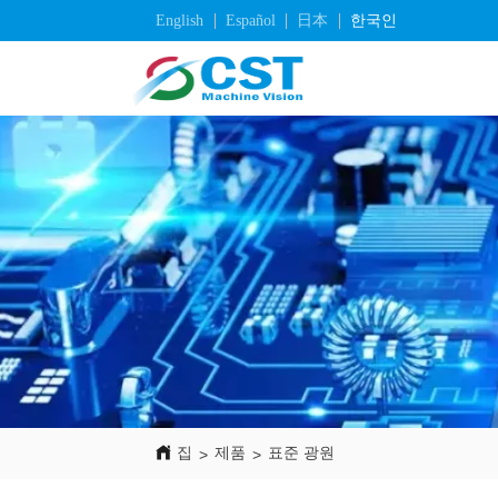
English
Español
日本
한국인
집
집
제품
표준 광원
>
>