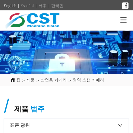
English
Español
日本
한국인
집
제품
산업용 카메라
영역 스캔 카메라
>
>
>
/
제품
범주
표준 광원