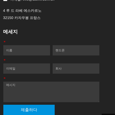
4 루 드 라베 에스카르노
32150 카자우봉 프랑스
메세지
*
이름
핸드폰
*
이메일
회사
*
메세지
제출하다