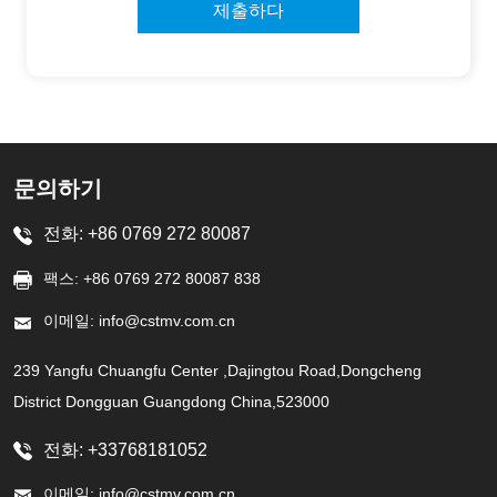
제출하다
문의하기
전화: +86 0769 272 80087
팩스: +86 0769 272 80087 838
이메일: info@cstmv.com.cn
239 Yangfu Chuangfu Center ,Dajingtou Road,Dongcheng
District Dongguan Guangdong China,523000
전화: +33768181052
이메일: info@cstmv.com.cn