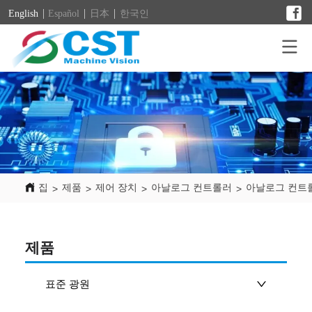
English
Español
日本
한국인
집
제품
제어 장치
아날로그 컨트롤러
아날로그 컨트롤
>
>
>
>
제품
표준 광원